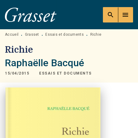
MENU
RECHERCHE
CONTENU
search
menu
PIED DE PAGE
Accueil
Grasset
Essais et documents
Richie
•
•
•
Richie
Raphaëlle Bacqué
15/04/2015
ESSAIS ET DOCUMENTS