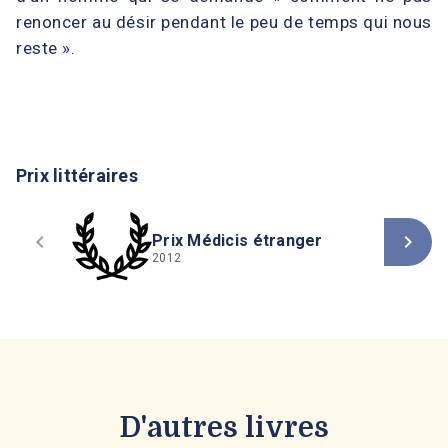
renoncer au désir pendant le peu de temps qui nous
reste ».
Prix littéraires
navigate_before
navigate_next
Prix Médicis étranger
2012
D'autres livres