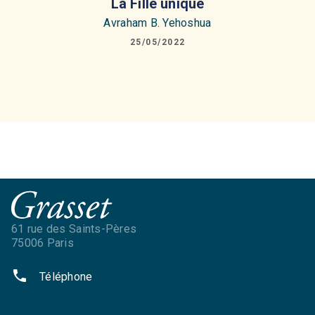
La Fille unique
Avraham B. Yehoshua
25/05/2022
61 rue des Saints-Pères
75006 Paris
phone
Téléphone
NOS RÉSEAUX