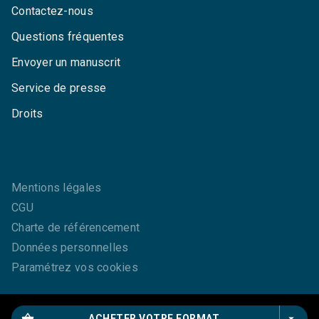
Contactez-nous
Questions fréquentes
Envoyer un manuscrit
Service de presse
Droits
Mentions légales
CGU
Charte de référencement
Données personnelles
Paramétrez vos cookies
shopping_basket
arrow_drop_down
ACHETER VOTRE FORMAT