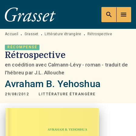
MENU
RECHERCHE
CONTENU
search
menu
PIED DE PAGE
Accueil
Grasset
Littérature étrangère
Rétrospective
•
•
•
RÉCOMPENSÉ
Rétrospective
en coédition avec Calmann-Lévy - roman - traduit de
l'hébreu par J.L. Allouche
Avraham B. Yehoshua
29/08/2012
LITTÉRATURE ÉTRANGÈRE