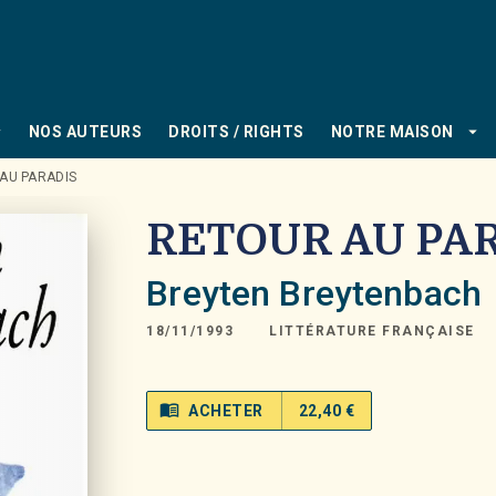
PIED DE PAGE
_down
arrow_drop_down
NOS AUTEURS
DROITS / RIGHTS
NOTRE MAISON
AU PARADIS
RETOUR AU PA
Breyten Breytenbach
18/11/1993
LITTÉRATURE FRANÇAISE
menu_book
ACHETER
22,40 €