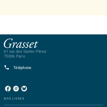
61 rue des Saints-Pères
75006 Paris
phone
Téléphone
NOS RÉSEAUX
NOS LIVRES