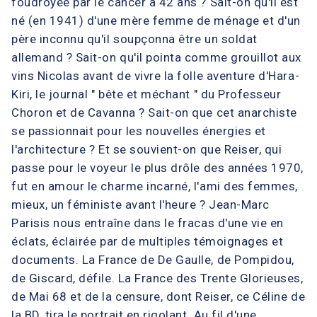
foudroyée par le cancer à 42 ans ? Sait-on qu'il est
né (en 1941) d'une mère femme de ménage et d'un
père inconnu qu'il soupçonna être un soldat
allemand ? Sait-on qu'il pointa comme grouillot aux
vins Nicolas avant de vivre la folle aventure d'Hara-
Kiri, le journal " bête et méchant " du Professeur
Choron et de Cavanna ? Sait-on que cet anarchiste
se passionnait pour les nouvelles énergies et
l'architecture ? Et se souvient-on que Reiser, qui
passe pour le voyeur le plus drôle des années 1970,
fut en amour le charme incarné, l'ami des femmes,
mieux, un féministe avant l'heure ? Jean-Marc
Parisis nous entraîne dans le fracas d'une vie en
éclats, éclairée par de multiples témoignages et
documents. La France de De Gaulle, de Pompidou,
de Giscard, défile. La France des Trente Glorieuses,
de Mai 68 et de la censure, dont Reiser, ce Céline de
la BD, tira le portrait en rigolant. Au fil d'une