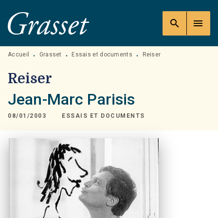
MENU
RECHERCHE
CONTENU
search
menu
PIED DE PAGE
Accueil
Grasset
Essais et documents
Reiser
•
•
•
Reiser
Jean-Marc Parisis
08/01/2003
ESSAIS ET DOCUMENTS