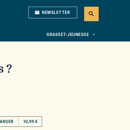
mail
NEWSLETTER
search
search
arrow_drop_down
GRASSET-JEUNESSE
s ?
ARGER
10,99 €