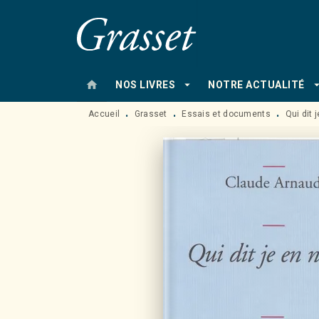
MENU
RECHERCHE
CONTENU
home
arrow_drop_down
arrow_drop
NOS LIVRES
NOTRE ACTUALITÉ
Accueil
Grasset
Essais et documents
Qui dit 
•
•
•