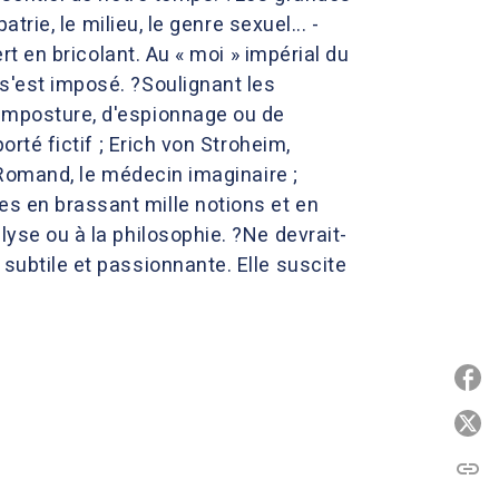
atrie, le milieu, le genre sexuel... -
ert en bricolant. Au « moi » impérial du
 s'est imposé. ?Soulignant les
'imposture, d'espionnage ou de
orté fictif ; Erich von Stroheim,
e Romand, le médecin imaginaire ;
es en brassant mille notions et en
lyse ou à la philosophie. ?Ne devrait-
 subtile et passionnante. Elle suscite
P
P
link
C