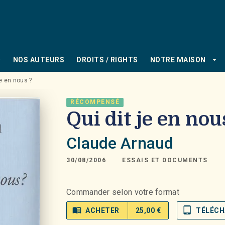
PIED DE PAGE
_down
arrow_drop_down
NOS AUTEURS
DROITS / RIGHTS
NOTRE MAISON
je en nous ?
RÉCOMPENSÉ
Qui dit je en nou
Claude Arnaud
30/08/2006
ESSAIS ET DOCUMENTS
Commander selon votre format
menu_book
tablet_mac
ACHETER
25,00 €
TÉLÉCH