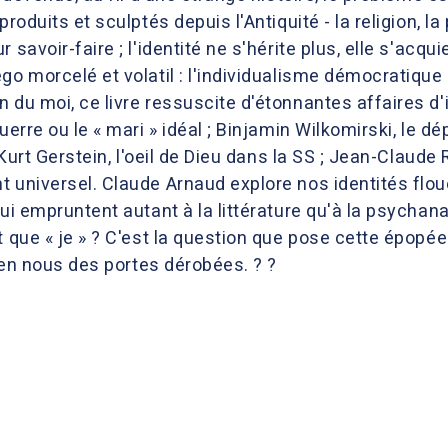
roduits et sculptés depuis l'Antiquité - la religion, la p
savoir-faire ; l'identité ne s'hérite plus, elle s'acqui
go morcelé et volatil : l'individualisme démocratique
n du moi, ce livre ressuscite d'étonnantes affaires d
uerre ou le « mari » idéal ; Binjamin Wilkomirski, le dép
; Kurt Gerstein, l'oeil de Dieu dans la SS ; Jean-Claud
 universel. Claude Arnaud explore nos identités flou
qui empruntent autant à la littérature qu'à la psychana
t que « je » ? C'est la question que pose cette épopée
r en nous des portes dérobées. ? ?