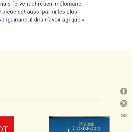
e mais fervent chrétien, mélomane,
 bleue est aussi parmi les plus
nguinaire, il dira n’avoir agi que «
P
P
link
C