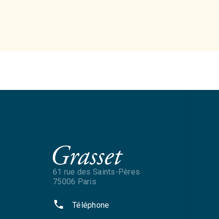
61 rue des Saints-Pères
75006 Paris
phone
Téléphone