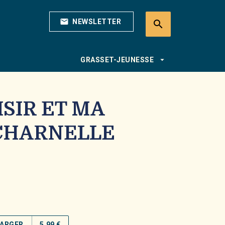
mail
NEWSLETTER
search
search
arrow_drop_down
GRASSET-JEUNESSE
SIR ET MA
CHARNELLE
ARGER
5,99 €