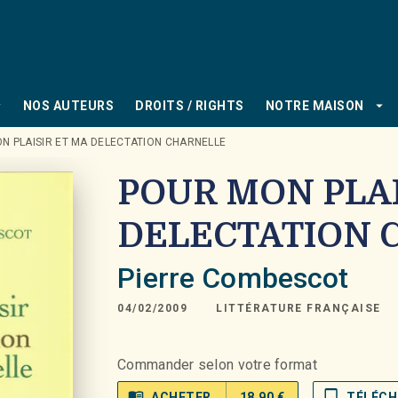
PIED DE PAGE
_down
arrow_drop_down
NOS AUTEURS
DROITS / RIGHTS
NOTRE MAISON
N PLAISIR ET MA DELECTATION CHARNELLE
POUR MON PLAI
DELECTATION 
Pierre Combescot
04/02/2009
LITTÉRATURE FRANÇAISE
Commander selon votre format
menu_book
tablet_mac
ACHETER
18,90 €
TÉLÉCH