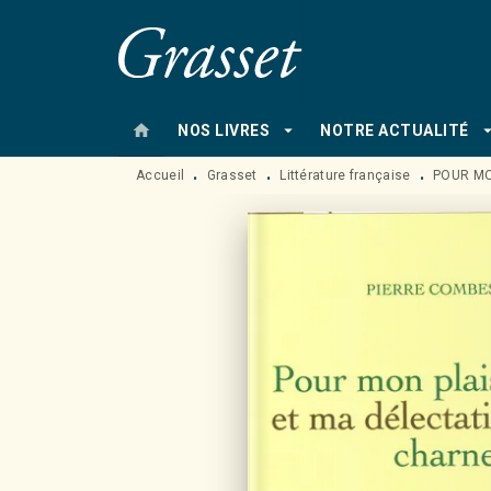
MENU
RECHERCHE
CONTENU
home
arrow_drop_down
arrow_drop
NOS LIVRES
NOTRE ACTUALITÉ
Accueil
Grasset
Littérature française
POUR MO
•
•
•