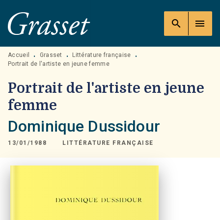
MENU
RECHERCHE
CONTENU
search
menu
PIED DE PAGE
Accueil
Grasset
Littérature française
•
•
•
Portrait de l'artiste en jeune femme
Portrait de l'artiste en jeune
femme
Dominique Dussidour
13/01/1988
LITTÉRATURE FRANÇAISE