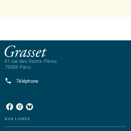
61 rue des Saints-Pères
75006 Paris
phone
Téléphone
NOS RÉSEAUX
NOS LIVRES