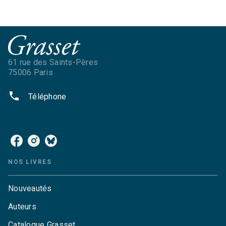
61 rue des Saints-Pères
75006 Paris
phone
Téléphone
NOS RÉSEAUX
NOS LIVRES
Nouveautés
Auteurs
Catalogue Grasset