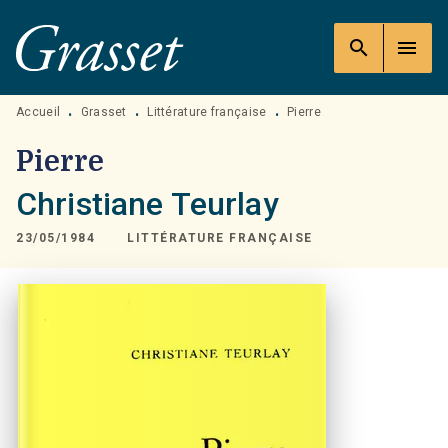
MENU
RECHERCHE
CONTENU
search
menu
PIED DE PAGE
Accueil
Grasset
Littérature française
Pierre
•
•
•
Pierre
Christiane Teurlay
23/05/1984
LITTÉRATURE FRANÇAISE