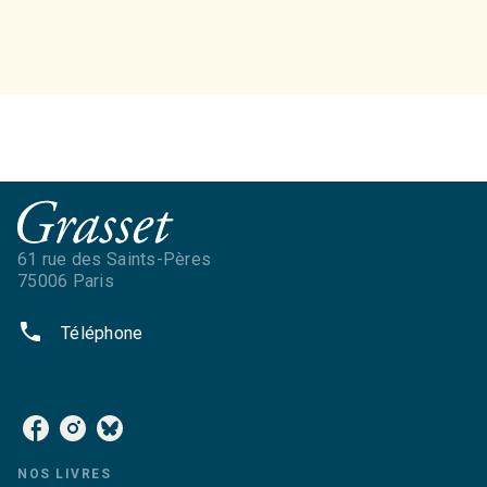
61 rue des Saints-Pères
75006 Paris
phone
Téléphone
NOS RÉSEAUX
NOS LIVRES