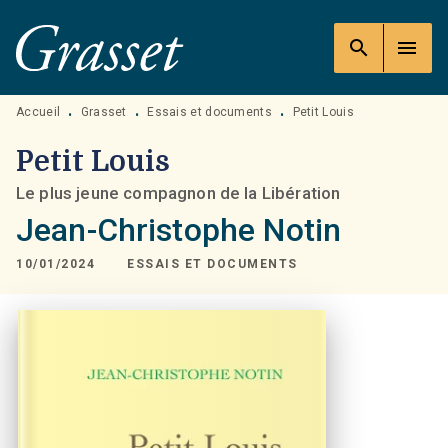
MENU
RECHERCHE
CONTENU
search
menu
PIED DE PAGE
Accueil
Grasset
Essais et documents
Petit Louis
•
•
•
Petit Louis
Le plus jeune compagnon de la Libération
Jean-Christophe Notin
10/01/2024
ESSAIS ET DOCUMENTS