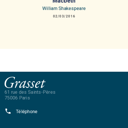
Macbeth
William Shakespeare
02/03/2016
61 rue des Saints-Pères
75006 Paris
phone
Téléphone
NOS RÉSEAUX