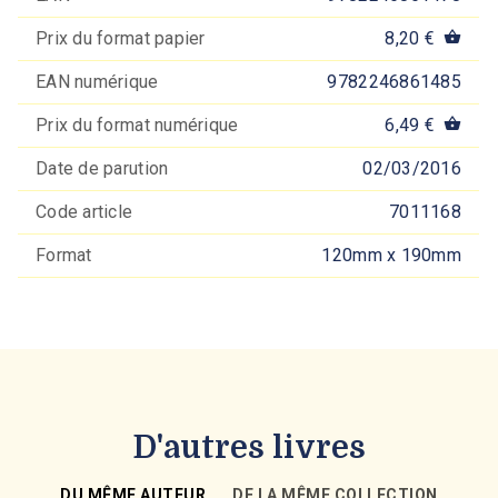
Prix du format papier
8,20 €
shopping_basket
EAN numérique
9782246861485
Prix du format numérique
6,49 €
shopping_basket
Date de parution
02/03/2016
Code article
7011168
Format
120mm x 190mm
D'autres livres
DU MÊME AUTEUR
DE LA MÊME COLLECTION