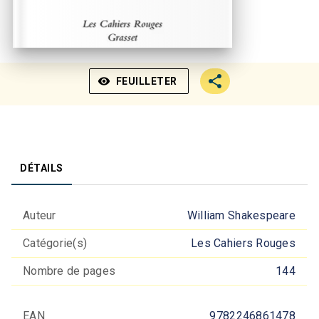
visibility
FEUILLETER
DÉTAILS
Auteur
William Shakespeare
Catégorie(s)
Les Cahiers Rouges
Nombre de pages
144
EAN
9782246861478