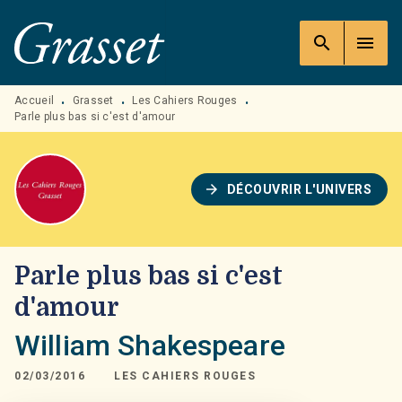
MENU
RECHERCHE
CONTENU
search
menu
PIED DE PAGE
Accueil
Grasset
Les Cahiers Rouges
•
•
•
Parle plus bas si c'est d'amour
arrow_forward
DÉCOUVRIR L'UNIVERS
Parle plus bas si c'est
d'amour
William Shakespeare
02/03/2016
LES CAHIERS ROUGES