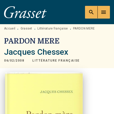
MENU
RECHERCHE
CONTENU
search
menu
PIED DE PAGE
Accueil
Grasset
Littérature française
PARDON MERE
•
•
•
PARDON MERE
Jacques Chessex
06/02/2008
LITTÉRATURE FRANÇAISE