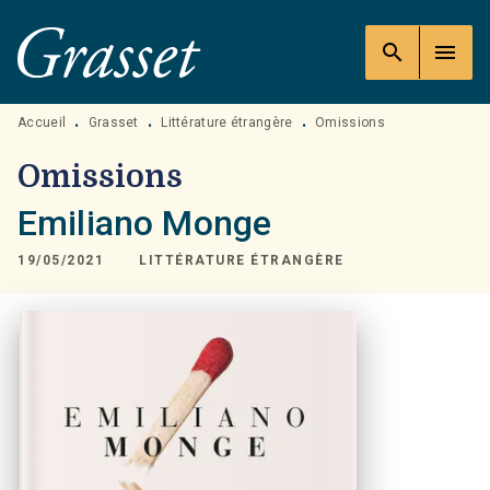
MENU
RECHERCHE
CONTENU
search
menu
PIED DE PAGE
Accueil
Grasset
Littérature étrangère
Omissions
•
•
•
Omissions
Emiliano Monge
19/05/2021
LITTÉRATURE ÉTRANGÈRE