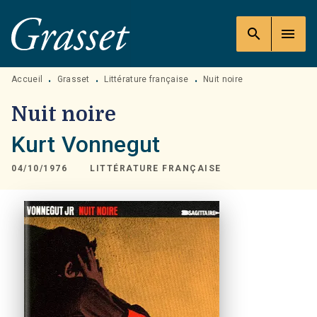
MENU
RECHERCHE
CONTENU
search
menu
PIED DE PAGE
Accueil
Grasset
Littérature française
Nuit noire
•
•
•
Nuit noire
Kurt Vonnegut
04/10/1976
LITTÉRATURE FRANÇAISE