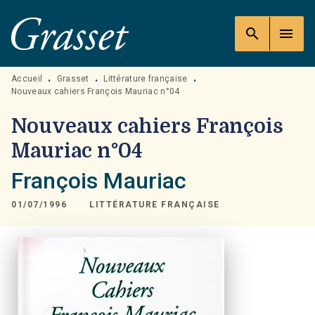
MENU
RECHERCHE
CONTENU
search
menu
PIED DE PAGE
Accueil
Grasset
Littérature française
•
•
•
Nouveaux cahiers François Mauriac n°04
Nouveaux cahiers François
Mauriac n°04
François Mauriac
01/07/1996
LITTÉRATURE FRANÇAISE