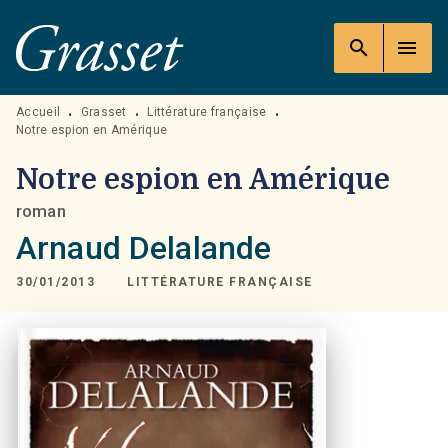
MENU
RECHERCHE
CONTENU
search
menu
PIED DE PAGE
Accueil
Grasset
Littérature française
•
•
•
Notre espion en Amérique
Notre espion en Amérique
roman
Arnaud Delalande
30/01/2013
LITTÉRATURE FRANÇAISE