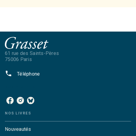
61 rue des Saints-Pères
75006 Paris
phone
Téléphone
NOS RÉSEAUX
NOS LIVRES
Nouveautés