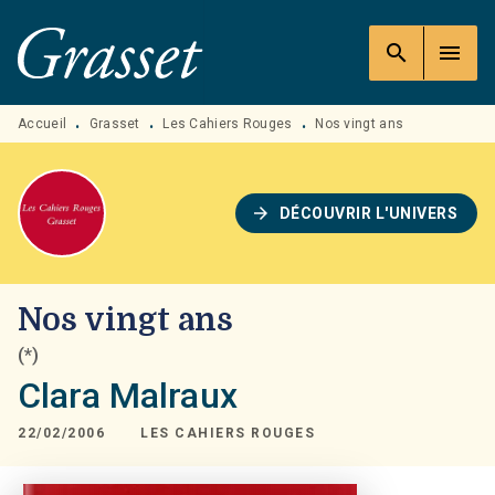
MENU
RECHERCHE
CONTENU
search
menu
PIED DE PAGE
Accueil
Grasset
Les Cahiers Rouges
Nos vingt ans
•
•
•
arrow_forward
DÉCOUVRIR L'UNIVERS
Nos vingt ans
(*)
Clara Malraux
22/02/2006
LES CAHIERS ROUGES