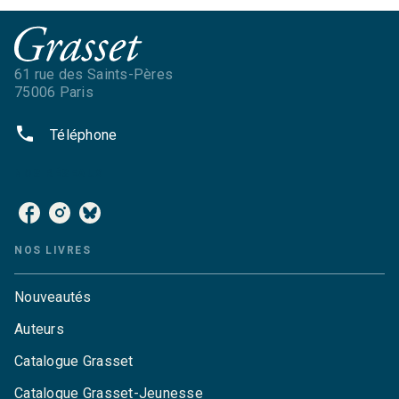
61 rue des Saints-Pères
75006 Paris
phone
Téléphone
NOS RÉSEAUX
NOS LIVRES
Nouveautés
Auteurs
Catalogue Grasset
Catalogue Grasset-Jeunesse