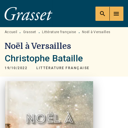
MENU
RECHERCHE
CONTENU
search
menu
PIED DE PAGE
Accueil
Grasset
Littérature française
Noël à Versailles
•
•
•
Noël à Versailles
Christophe Bataille
19/10/2022
LITTÉRATURE FRANÇAISE