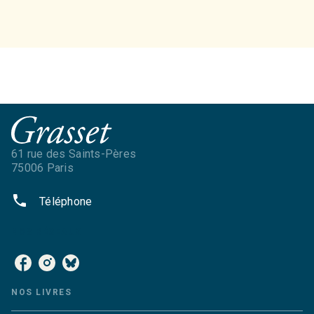
61 rue des Saints-Pères
75006 Paris
phone
Téléphone
NOS RÉSEAUX
NOS LIVRES