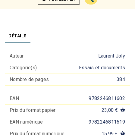
DÉTAILS
Auteur
Laurent Joly
Catégorie(s)
Essais et documents
Nombre de pages
384
EAN
9782246811602
Prix du format papier
23,00 €
shopping_basket
EAN numérique
9782246811619
Prix du format numérique
15,99 €
shopping_basket