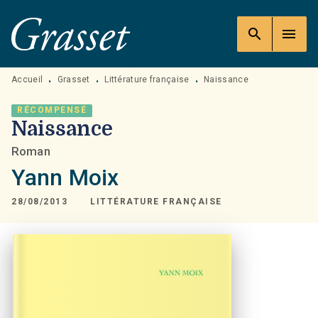
MENU
RECHERCHE
CONTENU
search
menu
PIED DE PAGE
Accueil
Grasset
Littérature française
Naissance
•
•
•
RÉCOMPENSÉ
Naissance
Roman
Yann Moix
28/08/2013
LITTÉRATURE FRANÇAISE