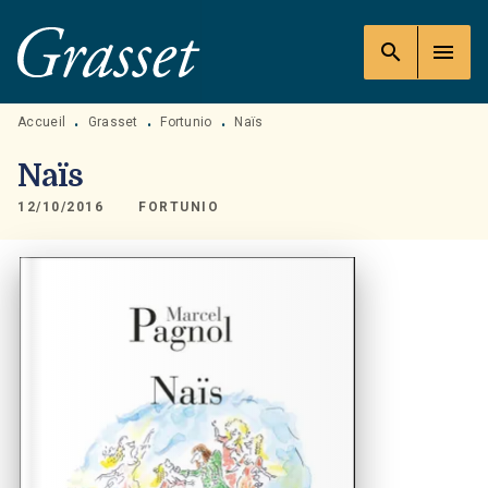
MENU
RECHERCHE
CONTENU
search
menu
PIED DE PAGE
Accueil
Grasset
Fortunio
Naïs
•
•
•
Naïs
12/10/2016
FORTUNIO