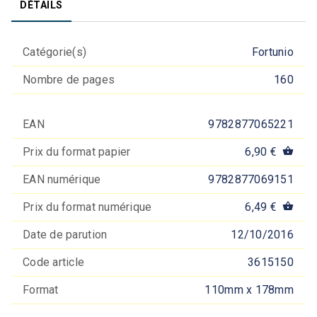
DÉTAILS
Catégorie(s)
Fortunio
Nombre de pages
160
EAN
9782877065221
Prix du format papier
6,90 €
shopping_basket
EAN numérique
9782877069151
Prix du format numérique
6,49 €
shopping_basket
Date de parution
12/10/2016
Code article
3615150
Format
110mm x 178mm