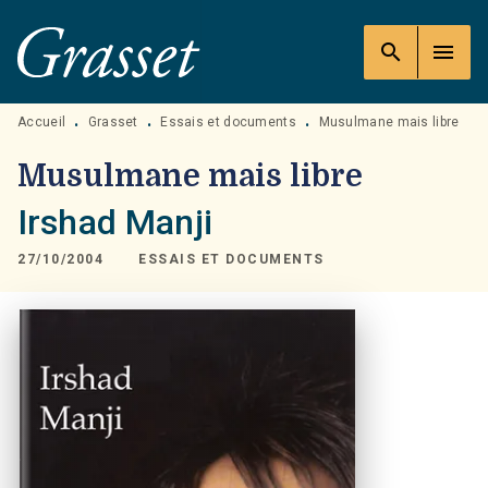
MENU
RECHERCHE
CONTENU
search
menu
PIED DE PAGE
Accueil
Grasset
Essais et documents
Musulmane mais libre
•
•
•
Musulmane mais libre
Irshad Manji
27/10/2004
ESSAIS ET DOCUMENTS