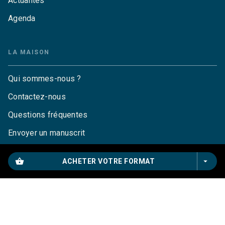
Actualités
Agenda
LA MAISON
Qui sommes-nous ?
Contactez-nous
Questions fréquentes
Envoyer un manuscrit
Service de presse
shopping_basket
arrow_drop_down
ACHETER VOTRE FORMAT
Droits
Mentions légales