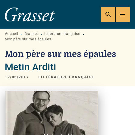
MENU
RECHERCHE
CONTENU
search
menu
PIED DE PAGE
Accueil
Grasset
Littérature française
•
•
•
Mon père sur mes épaules
Mon père sur mes épaules
Metin Arditi
17/05/2017
LITTÉRATURE FRANÇAISE