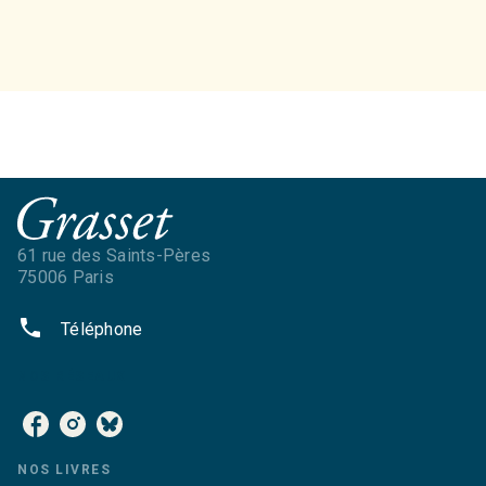
61 rue des Saints-Pères
75006 Paris
phone
Téléphone
NOS RÉSEAUX
NOS LIVRES