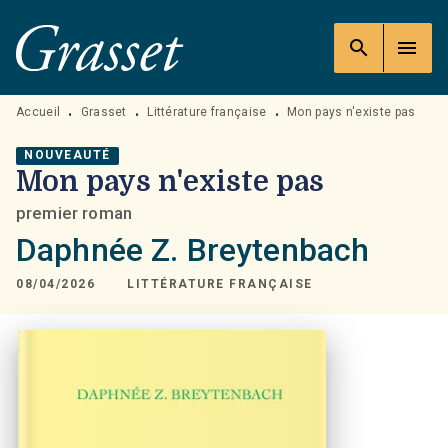
MENU
RECHERCHE
CONTENU
search
menu
PIED DE PAGE
Accueil
Grasset
Littérature française
Mon pays n'existe pas
•
•
•
NOUVEAUTÉ
Mon pays n'existe pas
premier roman
Daphnée Z. Breytenbach
08/04/2026
LITTÉRATURE FRANÇAISE