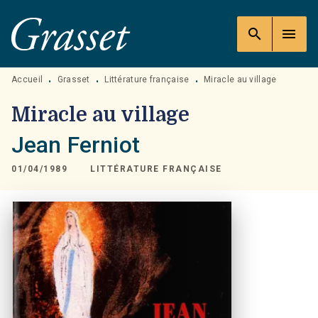
MENU
RECHERCHE
CONTENU
search
menu
PIED DE PAGE
Accueil
Grasset
Littérature française
Miracle au village
•
•
•
Miracle au village
Jean Ferniot
01/04/1989
LITTÉRATURE FRANÇAISE