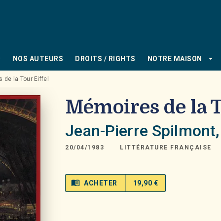
PIED DE PAGE
_down
arrow_drop_down
NOS AUTEURS
DROITS / RIGHTS
NOTRE MAISON
de la Tour Eiffel
Mémoires de la T
Jean-Pierre Spilmont
20/04/1983
LITTÉRATURE FRANÇAISE
menu_book
ACHETER
19,90 €