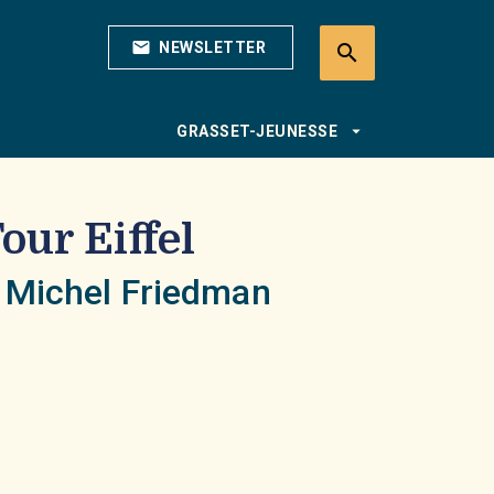
mail
NEWSLETTER
search
search
arrow_drop_down
GRASSET-JEUNESSE
our Eiffel
,
Michel Friedman