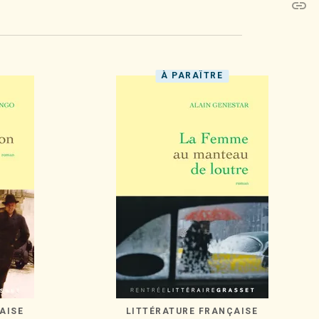
link
C
À PARAÎTRE
AISE
LITTÉRATURE FRANÇAISE