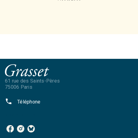
61 rue des Saints-Pères
75006 Paris
phone
Téléphone
NOS RÉSEAUX