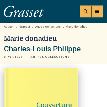
MENU
RECHERCHE
CONTENU
search
menu
PIED DE PAGE
Accueil
Grasset
Autres collections
Marie donadieu
•
•
•
Marie donadieu
Charles-Louis Philippe
01/01/1971
AUTRES COLLECTIONS