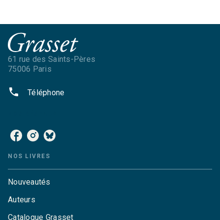
61 rue des Saints-Pères
75006 Paris
phone
Téléphone
NOS RÉSEAUX
NOS LIVRES
Nouveautés
Auteurs
Catalogue Grasset