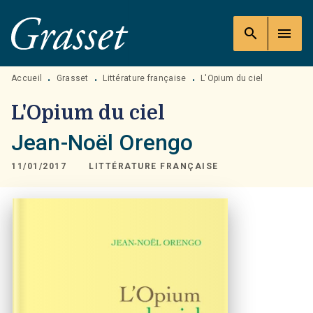
MENU
RECHERCHE
CONTENU
search
menu
PIED DE PAGE
Accueil
Grasset
Littérature française
L'Opium du ciel
•
•
•
L'Opium du ciel
Jean-Noël Orengo
11/01/2017
LITTÉRATURE FRANÇAISE