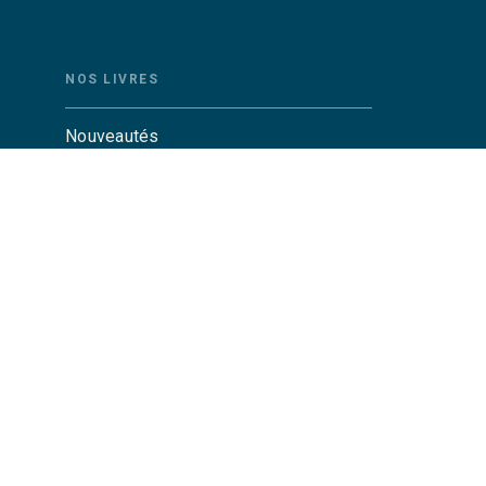
NOS LIVRES
Nouveautés
Auteurs
Catalogue Grasset
Catalogue Grasset-Jeunesse
Actualités
Agenda
CGU
Charte de référencement
Données personnelles
Par