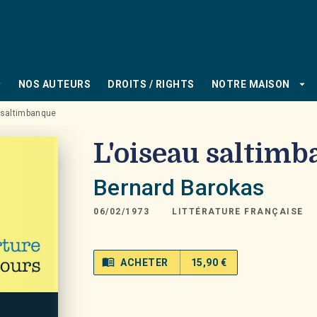
PIED DE PAGE
_down
arrow_drop_down
NOS AUTEURS
DROITS / RIGHTS
NOTRE MAISON
 saltimbanque
L'oiseau saltim
Bernard Barokas
06/02/1973
LITTÉRATURE FRANÇAISE
menu_book
ACHETER
15,90 €