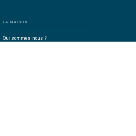
LA MAISON
Qui sommes-nous ?
Contactez-nous
Questions fréquentes
Envoyer un manuscrit
Service de presse
Droits
amétrez vos cookies