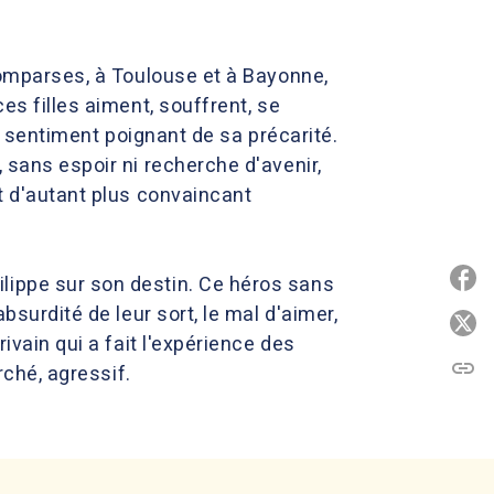
 comparses, à Toulouse et à Bayonne,
es filles aiment, souffrent, se
un sentiment poignant de sa précarité.
 sans espoir ni recherche d'avenir,
et d'autant plus convaincant
P
lippe sur son destin. Ce héros sans
bsurdité de leur sort, le mal d'aimer,
P
ivain qui a fait l'expérience des
link
C
rché, agressif.