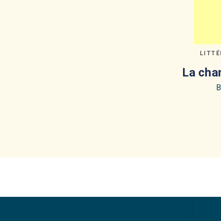
LITT
La cha
B