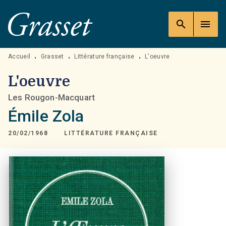
MENU
RECHERCHE
CONTENU
search
menu
PIED DE PAGE
Accueil
Grasset
Littérature française
L'oeuvre
•
•
•
L'oeuvre
Les Rougon-Macquart
Émile Zola
20/02/1968
LITTÉRATURE FRANÇAISE