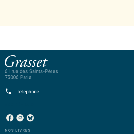
61 rue des Saints-Pères
75006 Paris
phone
Téléphone
NOS RÉSEAUX
NOS LIVRES