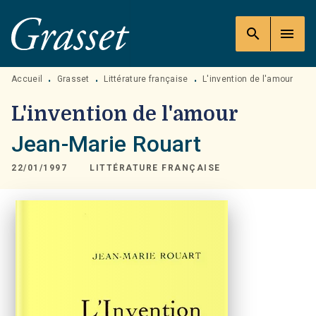
MENU
RECHERCHE
CONTENU
search
menu
PIED DE PAGE
Accueil
Grasset
Littérature française
L'invention de l'amour
•
•
•
L'invention de l'amour
Jean-Marie Rouart
22/01/1997
LITTÉRATURE FRANÇAISE