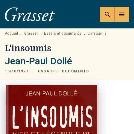
MENU
RECHERCHE
CONTENU
search
menu
PIED DE PAGE
Accueil
Grasset
Essais et documents
L'insoumis
•
•
•
L'insoumis
Jean-Paul Dollé
15/10/1997
ESSAIS ET DOCUMENTS