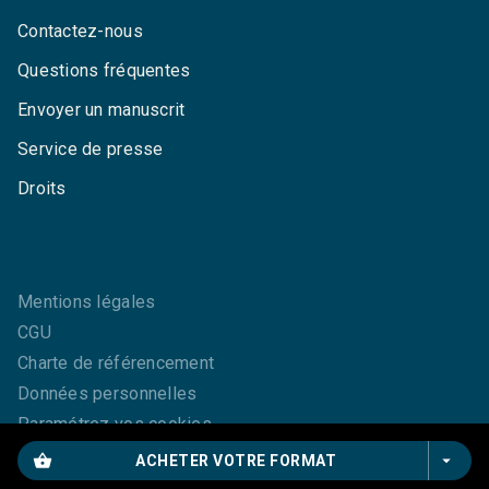
Contactez-nous
Questions fréquentes
Envoyer un manuscrit
Service de presse
Droits
Mentions légales
CGU
Charte de référencement
Données personnelles
Paramétrez vos cookies
shopping_basket
arrow_drop_down
ACHETER VOTRE FORMAT