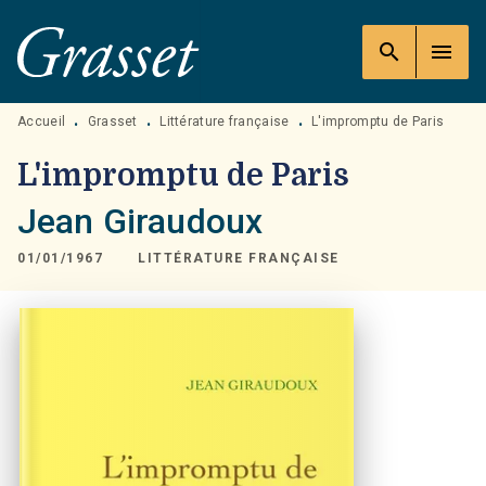
MENU
RECHERCHE
CONTENU
search
menu
PIED DE PAGE
Accueil
Grasset
Littérature française
L'impromptu de Paris
•
•
•
L'impromptu de Paris
Jean Giraudoux
01/01/1967
LITTÉRATURE FRANÇAISE