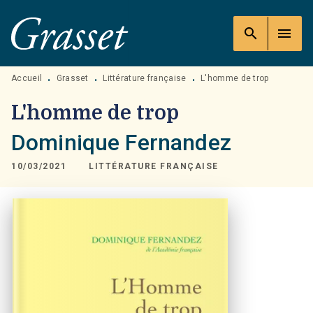
MENU
RECHERCHE
CONTENU
search
menu
PIED DE PAGE
Accueil
Grasset
Littérature française
L'homme de trop
•
•
•
L'homme de trop
Dominique Fernandez
10/03/2021
LITTÉRATURE FRANÇAISE