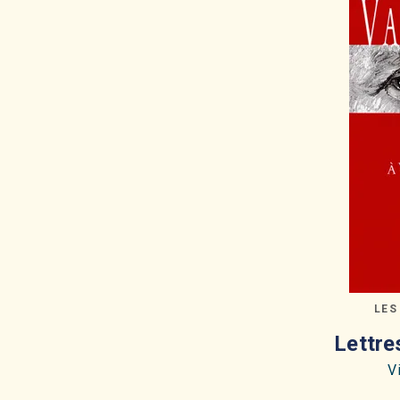
LES
Lettre
V