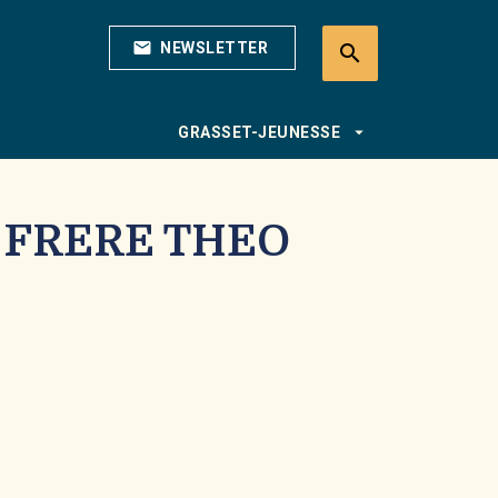
mail
NEWSLETTER
search
search
arrow_drop_down
GRASSET-JEUNESSE
 FRERE THEO