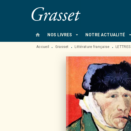
MENU
RECHERCHE
CONTENU
home
arrow_drop_down
arrow_drop
NOS LIVRES
NOTRE ACTUALITÉ
Accueil
Grasset
Littérature française
LETTRES
•
•
•