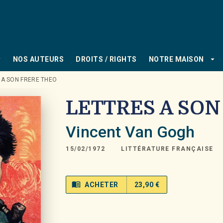
PIED DE PAGE
_down
arrow_drop_down
NOS AUTEURS
DROITS / RIGHTS
NOTRE MAISON
 A SON FRERE THEO
LETTRES A SON
Vincent Van Gogh
15/02/1972
LITTÉRATURE FRANÇAISE
menu_book
ACHETER
23,90 €