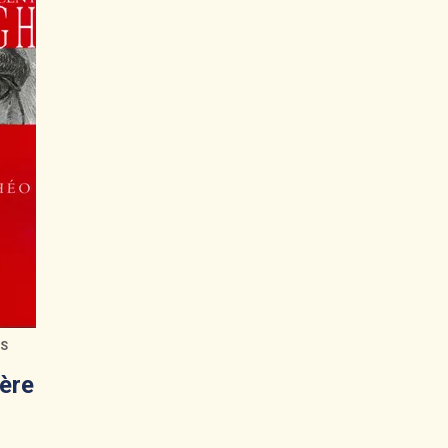
ES
rère