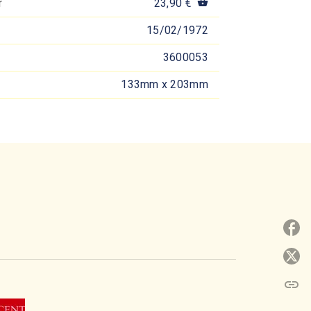
r
23,90 €
shopping_basket
15/02/1972
3600053
133mm x 203mm
P
P
link
C