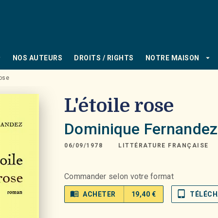
PIED DE PAGE
_down
arrow_drop_down
NOS AUTEURS
DROITS / RIGHTS
NOTRE MAISON
rose
L'étoile rose
Dominique Fernandez
06/09/1978
LITTÉRATURE FRANÇAISE
Commander selon votre format
menu_book
tablet_mac
ACHETER
19,40 €
TÉLÉCH