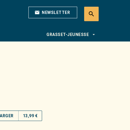
mail
NEWSLETTER
search
search
arrow_drop_down
GRASSET-JEUNESSE
ARGER
13,99 €