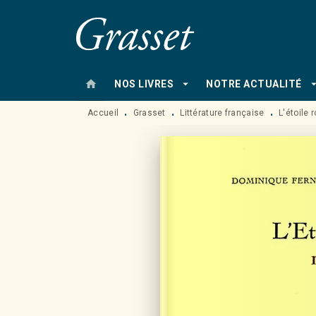
MENU
RECHERCHE
CONTENU
home
arrow_drop_down
arrow_drop
NOS LIVRES
NOTRE ACTUALITÉ
Accueil
Grasset
Littérature française
L'étoile 
•
•
•