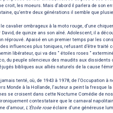
e croit, les moeurs. Mais d'abord il parlera de son e
ointaine, qu'entre deux générations il semble que plus
i, le cavalier ombrageux à la moto rouge, d'une chique
r David, de quinze ans son aîné. Adolescent, il a déco
 un réprouvé. Apaisé en un premier temps par les cons
des influences plus toniques, refusant d'être traité c
emin libérateur, qui va des " étoiles roses " exterm
co, du peuple silencieux des maudits aux dissidents 
jugés bibliques aux alliés naturels de la cause fémin
mais tenté, où, de 1943 à 1978, de l'Occupation à nos
ers Monde à la Hollande, l'auteur a peint la fresque l
aines se croisent dans cette Nocturne Comédie de no
 ironiquement contestataire que le carnaval napolita
ymne d'amour,
L'Étoile rose
éclaire d'une généreuse lumi