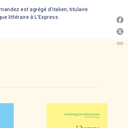
ndez est agrégé d'italien, titulaire
que littéraire à L'Express.
P
P
link
C