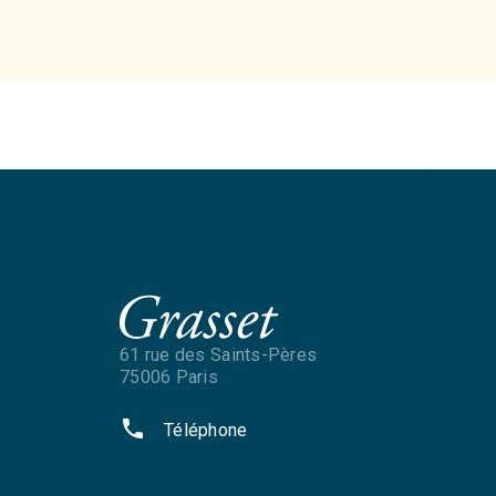
61 rue des Saints-Pères
75006 Paris
phone
Téléphone
NOS RÉSEAUX