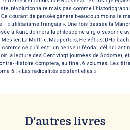
er l'infâme » et tandis que Rousseau les fustige éga
iste, révolutionnaire mais pas comme l'historiographie
u. Ce courant de pensée génère beaucoup moins le mar
: l« utilitarisme français ». Une fois passée la Manc
sée à Kant, donnera la philosophie anglo-saxonne avec
 Meslier, La Mettrie, Maupertuis, Helvétius, DHolbach
 comme ce qu'il est : un penseur féodal, délinquant re
ir la lecture des Cent vingt journées de Sodome), et 
ntre-Histoire comptera, au final, 6 volumes. Les titre
e 6 : « Les radicalités existentielles »
D'autres livres