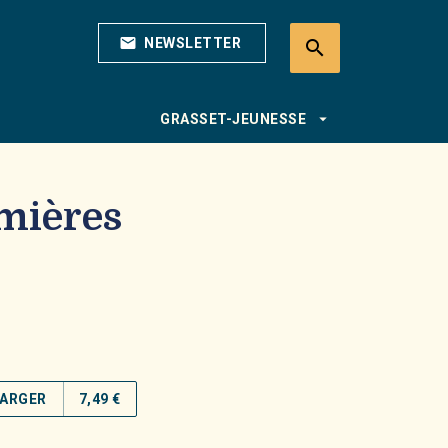
mail
NEWSLETTER
search
search
arrow_drop_down
GRASSET-JEUNESSE
umières
ARGER
7,49 €