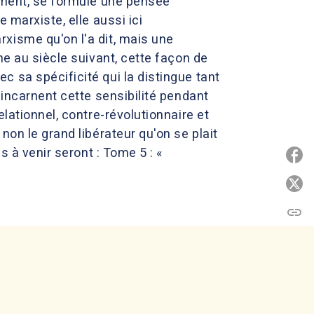
lement, se formule une pensée
 marxiste, elle aussi ici
xisme qu'on l'a dit, mais une
he au siècle suivant, cette façon de
 sa spécificité qui la distingue tant
 incarnent cette sensibilité pendant
lationnel, contre-révolutionnaire et
non le grand libérateur qu'on se plait
s à venir seront : Tome 5 : «
P
P
link
C