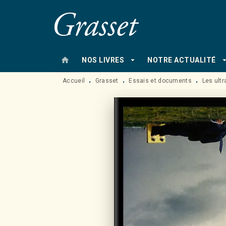
MENU
RECHERCHE
CONTENU
home
arrow_drop_down
arrow_drop
NOS LIVRES
NOTRE ACTUALITÉ
Accueil
Grasset
Essais et documents
Les ult
•
•
•