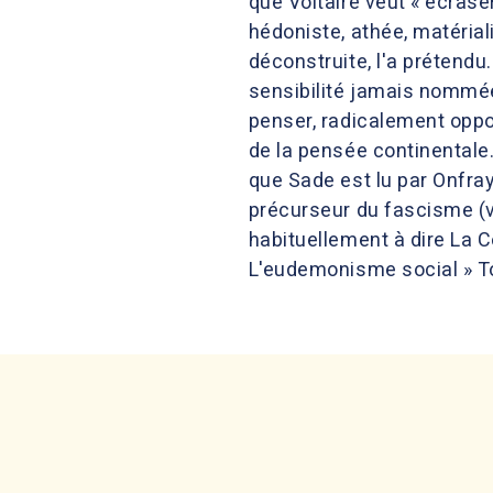
que Voltaire veut « écras
hédoniste, athée, matérial
déconstruite, l'a prétend
sensibilité jamais nommée 
penser, radicalement oppo
de la pensée continentale.
que Sade est lu par Onfray
précurseur du fascisme (vo
habituellement à dire La Co
L'eudemonisme social » Tom