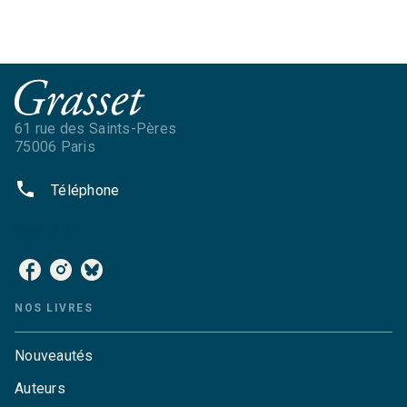
61 rue des Saints-Pères
75006 Paris
phone
Téléphone
NOS RÉSEAUX
NOS LIVRES
Nouveautés
Auteurs