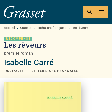
MENU
RECHERCHE
CONTENU
search
menu
PIED DE PAGE
Accueil
Grasset
Littérature française
Les rêveurs
•
•
•
RÉCOMPENSÉ
Les rêveurs
premier roman
Isabelle Carré
10/01/2018
LITTÉRATURE FRANÇAISE