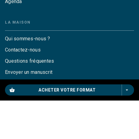
Agenda
LA MAISON
Qui sommes-nous ?
Contactez-nous
Questions fréquentes
Envoyer un manuscrit
Service de presse
shopping_basket
arrow_drop_down
ACHETER VOTRE FORMAT
Droits
Mentions légales
CGU