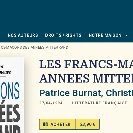
PIED DE PAGE
_down
arrow_drop_down
NOS AUTEURS
DROITS / RIGHTS
NOTRE MAISON
NCS-MACONS DES ANNEES MITTERRAND
LES FRANCS-M
ANNEES MITT
Patrice Burnat
,
Christ
27/04/1994
LITTÉRATURE FRANÇAISE
menu_book
ACHETER
23,90 €