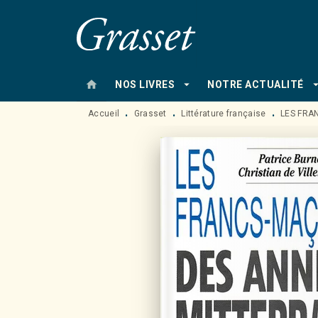
MENU
RECHERCHE
CONTENU
home
arrow_drop_down
arrow_drop
NOS LIVRES
NOTRE ACTUALITÉ
Accueil
Grasset
Littérature française
LES FRA
•
•
•