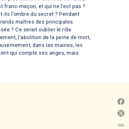
t franc-maçon, et qui ne l'est pas ?
nt-ils l'ombre du secret ? Pendant
grands maîtres des principales
e ? Ce serait oublier le rôle
ement, l'abolition de la peine de mort,
ouvernement, dans les mairies, les
ement qui compte ses anges, mais
P
P
link
C