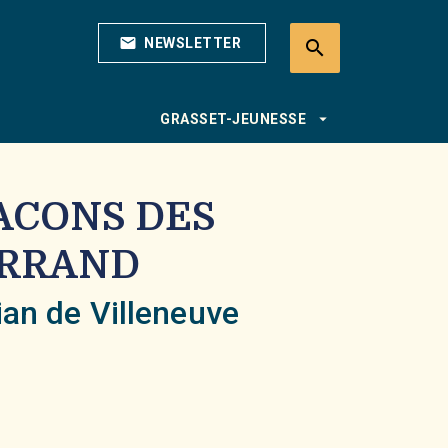
mail
NEWSLETTER
search
search
arrow_drop_down
GRASSET-JEUNESSE
ACONS DES
ERRAND
ian de Villeneuve