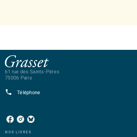
61 rue des Saints-Pères
75006 Paris
phone
Téléphone
NOS RÉSEAUX
NOS LIVRES