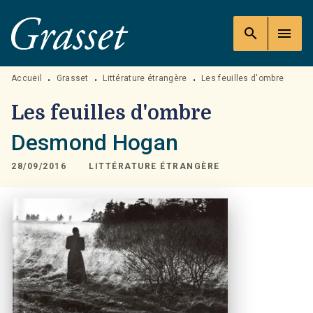
MENU
RECHERCHE
CONTENU
search
menu
PIED DE PAGE
Accueil
Grasset
Littérature étrangère
Les feuilles d'ombre
•
•
•
Les feuilles d'ombre
Desmond Hogan
28/09/2016
LITTÉRATURE ÉTRANGÈRE