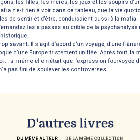
çons, les filles, les mères, les jeux et les soupirs d'u
ia n'e-t rien à voir dans ce tableau, que la vie quoti
s de sentir et d'être, conduisaient aussi à la mafia.
rnandez les a passés au crible de la psychanalyse n
historique.
op savant. Il s'agit d'abord d'un voyage, d'une flâneri
oque d'une Europe tristement unifiée. Après tout, la m
roit : si même elle n'était que l'expression fourvoyée 
n'a pas fini de soulever les controverses.
D'autres livres
DU MÊME AUTEUR
DE LA MÊME COLLECTION