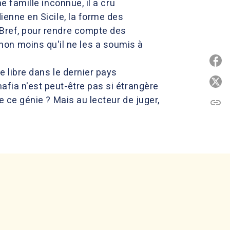
ne famille inconnue, il a cru
dienne en Sicile, la forme des
 Bref, pour rendre compte des
on moins qu'il ne les a soumis à
P
e libre dans le dernier pays
P
afia n'est peut-être pas si étrangère
de ce génie ? Mais au lecteur de juger,
link
C