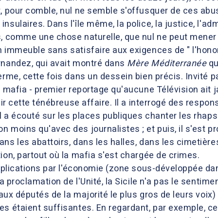
t, pour comble, nul ne semble s'offusquer de ces abu
sulaires. Dans l'île même, la police, la justice, l'adm
s, comme une chose naturelle, que nul ne peut mener p
n immeuble sans satisfaire aux exigences de " l'honor
rnandez, qui avait montré dans
Mère Méditerranée
que
rme, cette fois dans un dessein bien précis. Invité pa
 mafia - premier reportage qu'aucune Télévision ait ja
air cette ténébreuse affaire. Il a interrogé des respo
il a écouté sur les places publiques chanter les rhap
n moins qu'avec des journalistes ; et puis, il s'est 
ns les abattoirs, dans les halles, dans les cimetièr
ion, partout où la mafia s'est chargée de crimes.
explications par l'économie (zone sous-développée dan
a proclamation de l'Unité, la Sicile n'a pas le sentiment
 aux députés de la majorité le plus gros de leurs voix) 
s étaient suffisantes. En regardant, par exemple, ce