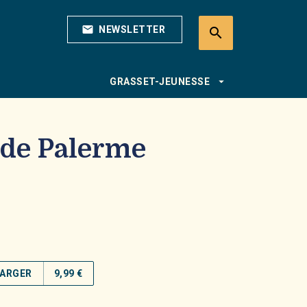
mail
NEWSLETTER
search
search
arrow_drop_down
GRASSET-JEUNESSE
 de Palerme
ARGER
9,99 €