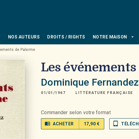
PIED DE PAGE
_down
arrow_drop_down
NOS AUTEURS
DROITS / RIGHTS
NOTRE MAISON
nements de Palerme
Les événements
Dominique Fernandez
01/01/1967
LITTÉRATURE FRANÇAISE
Commander selon votre format
menu_book
tablet_mac
ACHETER
17,90 €
TÉLÉCH