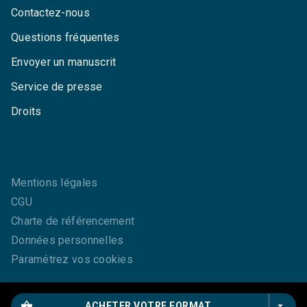
Contactez-nous
Questions fréquentes
Envoyer un manuscrit
Service de presse
Droits
Mentions légales
CGU
Charte de référencement
Données personnelles
Paramétrez vos cookies
shopping_basket
arrow_drop_down
ACHETER VOTRE FORMAT