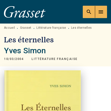
MENU
RECHERCHE
CONTENU
search
menu
PIED DE PAGE
Accueil
Grasset
Littérature française
Les éternelles
•
•
•
Les éternelles
Yves Simon
10/03/2004
LITTÉRATURE FRANÇAISE