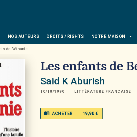
PIED DE PAGE
_down
arrow_drop_down
NOS AUTEURS
DROITS / RIGHTS
NOTRE MAISON
nts de Béthanie
Les enfants de B
Said K Aburish
10/10/1990
LITTÉRATURE FRANÇAISE
menu_book
ACHETER
19,90 €