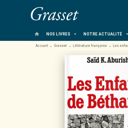
MENU
RECHERCHE
CONTENU
home
arrow_drop_down
arrow_drop
NOS LIVRES
NOTRE ACTUALITÉ
Accueil
Grasset
Littérature française
Les enfa
•
•
•