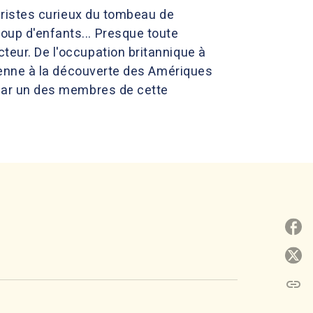
touristes curieux du tombeau de
coup d'enfants... Presque toute
cteur. De l'occupation britannique à
inienne à la découverte des Amériques
e par un des membres de cette
.
P
P
link
C