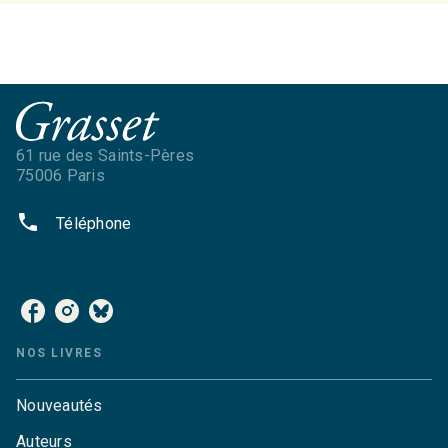
61 rue des Saints-Pères
75006 Paris
phone
Téléphone
NOS RÉSEAUX
NOS LIVRES
Nouveautés
Auteurs