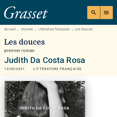
MENU
RECHERCHE
CONTENU
search
menu
PIED DE PAGE
Accueil
Grasset
Littérature française
Les douces
•
•
•
Les douces
premier roman
Judith Da Costa Rosa
12/05/2021
LITTÉRATURE FRANÇAISE