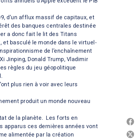
rofits annuels d’Apple excèdent le PIB
9, d’un afflux massif de capitaux, et
térêt des banques centrales destinée
r a donc fait le lit des Titans
 et basculé le monde dans le virtuel-
conspirationnisme de l’enchaînement
Xi Jinping, Donald Trump, Vladimir
les règles du jeu géopolitique
.
nt plus rien à voir avec leurs
haînement produit un monde nouveau
at de la planète. Les forts en
P
es apparus ces dernières années vont
sme alimentée par la création
P