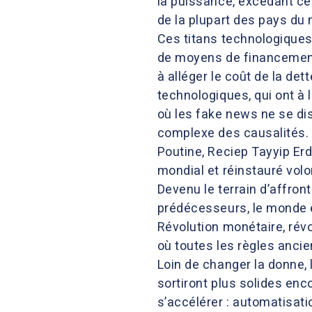
la puissance, excédant cel
de la plupart des pays du
Ces titans technologiques 
de moyens de financement 
à alléger le coût de la det
technologiques, qui ont à
où les fake news ne se di
complexe des causalités. 
Poutine, Reciep Tayyip Erd
mondial et réinstauré volo
Devenu le terrain d’affron
prédécesseurs, le monde e
Révolution monétaire, rév
où toutes les règles anci
Loin de changer la donne, 
sortiront plus solides en
s’accélérer : automatisati