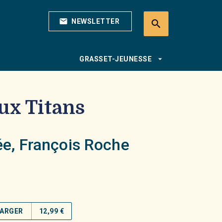
mail
NEWSLETTER
search
search
arrow_drop_down
GRASSET-JEUNESSE
ux Titans
ée
,
François Roche
ARGER
12,99 €