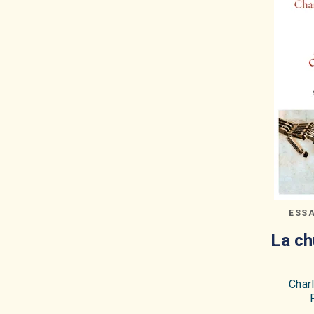
ESS
La ch
Char