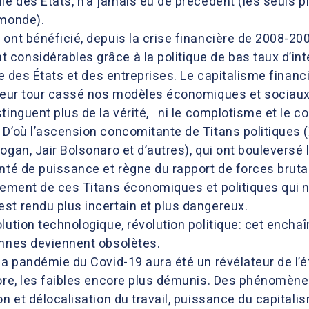
le des États, n’a jamais eu de précédent (les seuls p
 monde).
ont bénéficié, depuis la crise financière de 2008-200
considérables grâce à la politique de bas taux d’in
te des États et des entreprises. Le capitalisme financie
 leur tour cassé nos modèles économiques et sociaux,
stinguent plus de la vérité, ni le complotisme et le 
D’où l’ascension concomitante de Titans politiques (
ogan, Jair Bolsonaro et d’autres), qui ont bouleversé 
nté de puissance et règne du rapport de forces brutal
tement de ces Titans économiques et politiques qui n’o
st rendu plus incertain et plus dangereux.
olution technologique, révolution politique: cet enc
ennes deviennent obsolètes.
la pandémie du Covid-19 aura été un révélateur de l’ét
core, les faibles encore plus démunis. Des phénomèn
on et délocalisation du travail, puissance du capitali