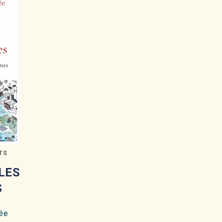
TS
LES
S
ée