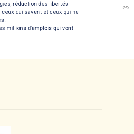
ies, réduction des libertés
link
C
s, ceux qui savent et ceux qui ne
és.
es millions d’emplois qui vont