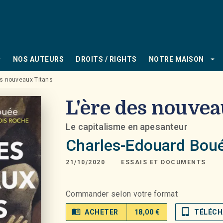
PIED DE PAGE
_down
arrow_drop_down
NOS AUTEURS
DROITS / RIGHTS
NOTRE MAISON
es nouveaux Titans
L'ère des nouvea
Le capitalisme en apesanteur
Charles-Edouard Bou
21/10/2020
ESSAIS ET DOCUMENTS
Commander selon votre format
menu_book
tablet_mac
ACHETER
18,00 €
TÉLÉCH