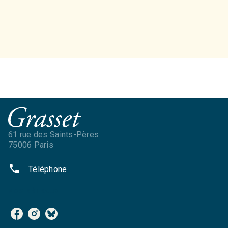
61 rue des Saints-Pères
75006 Paris
phone
Téléphone
NOS RÉSEAUX