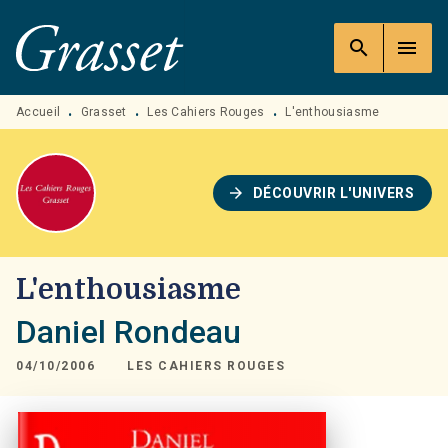
MENU
RECHERCHE
CONTENU
search
menu
PIED DE PAGE
Accueil
Grasset
Les Cahiers Rouges
L'enthousiasme
•
•
•
arrow_forward
DÉCOUVRIR L'UNIVERS
L'enthousiasme
Daniel Rondeau
04/10/2006
LES CAHIERS ROUGES