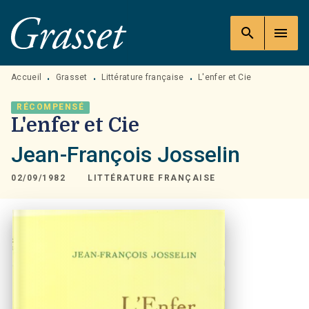
MENU
RECHERCHE
CONTENU
search
menu
PIED DE PAGE
Accueil
Grasset
Littérature française
L'enfer et Cie
•
•
•
RÉCOMPENSÉ
L'enfer et Cie
Jean-François Josselin
02/09/1982
LITTÉRATURE FRANÇAISE