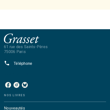
61 rue des Saints-Pères
75006 Paris
phone
Téléphone
NOS RÉSEAUX
NOS LIVRES
Nouveautés