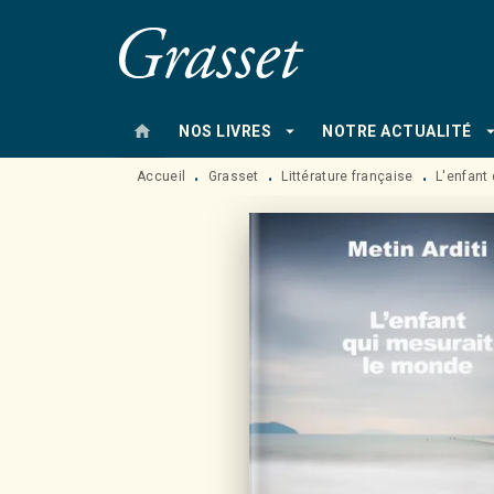
MENU
RECHERCHE
CONTENU
home
arrow_drop_down
arrow_drop
NOS LIVRES
NOTRE ACTUALITÉ
Accueil
Grasset
Littérature française
L'enfant
•
•
•