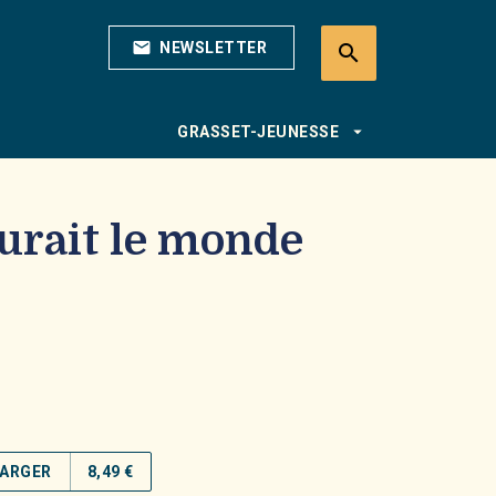
mail
NEWSLETTER
search
search
arrow_drop_down
GRASSET-JEUNESSE
urait le monde
ARGER
8,49 €