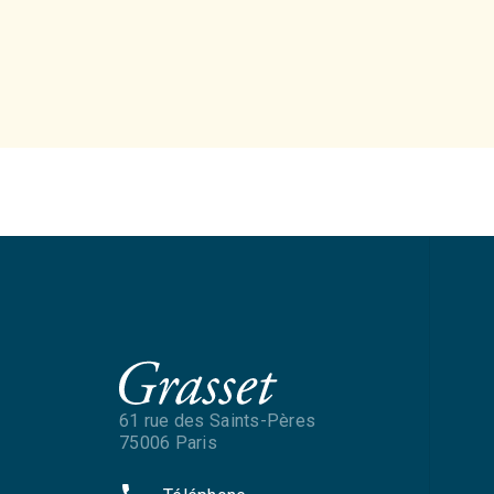
61 rue des Saints-Pères
75006 Paris
phone