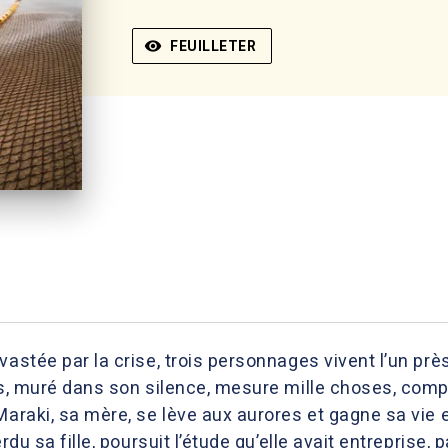
visibility
FEUILLETER
vastée par la crise, trois personnages vivent l’un prè
is, muré dans son silence, mesure mille choses, compar
Maraki, sa mère, se lève aux aurores et gagne sa vie e
erdu sa fille, poursuit l’étude qu’elle avait entreprise,