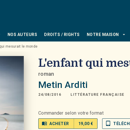
PIED DE PAGE
_down
arrow_drop_down
NOS AUTEURS
DROITS / RIGHTS
NOTRE MAISON
 qui mesurait le monde
L'enfant qui mes
roman
Metin Arditi
24/08/2016
LITTÉRATURE FRANÇAISE
Commander selon votre format
menu_book
tablet_mac
ACHETER
19,00 €
TÉLÉCH