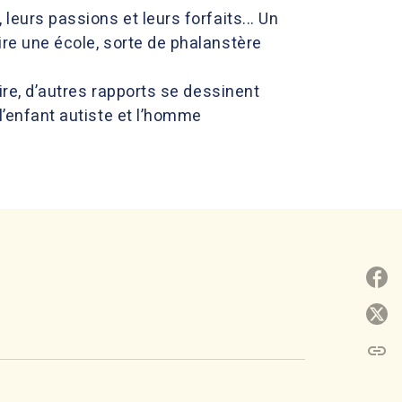
leurs passions et leurs forfaits... Un
ire une école, sorte de phalanstère
aire, d’autres rapports se dessinent
 l’enfant autiste et l’homme
P
P
link
C