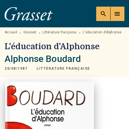
MENU
RECHERCHE
CONTENU
search
menu
PIED DE PAGE
Accueil
Grasset
Littérature française
L'éducation d'Alphonse
•
•
•
L'éducation d'Alphonse
Alphonse Boudard
26/08/1987
LITTÉRATURE FRANÇAISE