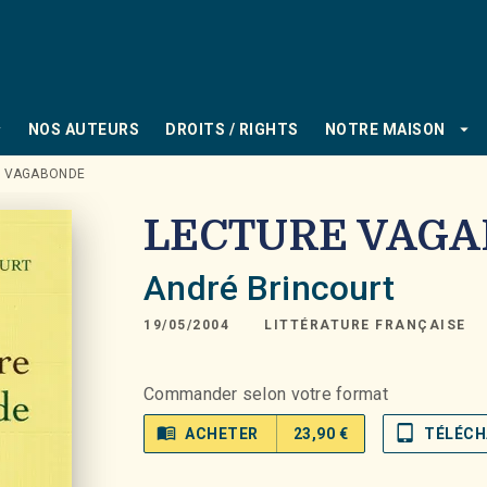
PIED DE PAGE
_down
arrow_drop_down
NOS AUTEURS
DROITS / RIGHTS
NOTRE MAISON
E VAGABONDE
LECTURE VAG
André Brincourt
19/05/2004
LITTÉRATURE FRANÇAISE
Commander selon votre format
menu_book
tablet_mac
ACHETER
23,90 €
TÉLÉCH