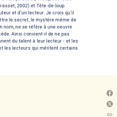
rasset, 2002) et Tête-de-loup
teur et d'un lecteur. Je crois qu'il
t-être le secret, le mystère même de
son nom, ne se réfère à une oeuvre
ède. Ainsi convient-il de ne pas
ent du talent à leur lecteur - et les
nt les lecteurs qui méritent certains
P
P
link
C