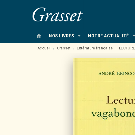
MENU
RECHERCHE
CONTENU
home
arrow_drop_down
arrow_drop
NOS LIVRES
NOTRE ACTUALITÉ
Accueil
Grasset
Littérature française
LECTUR
•
•
•