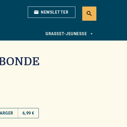
mail
NEWSLETTER
search
search
arrow_drop_down
GRASSET-JEUNESSE
ABONDE
ARGER
6,99 €